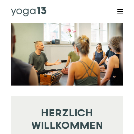
KURSPLAN
SPECIALS & RETREATS
ABOUT US
AUSBILDUNGEN
RAUMVERMIETUNG
STUDIO
HERZLICH
KONTAKT
WILLKOMMEN