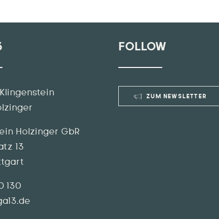
3
FOLLOW
Klingenstein
ZUM NEWSLETTER
olzinger
tein Holzinger GbR
atz 13
ttgart
70 130
a13.de