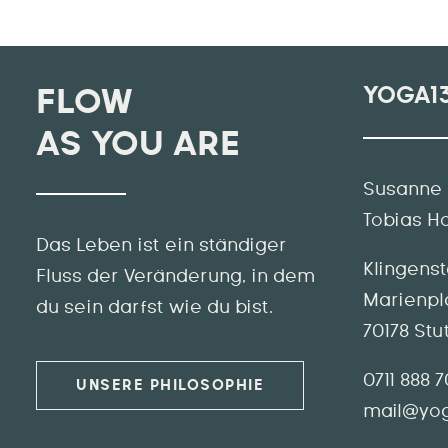
YOGA1
FLOW
AS YOU ARE
Susanne 
Tobias H
Das Leben ist ein ständiger
Klingens
Fluss der Veränderung, in dem
Marienpl
du sein darfst wie du bist.
70178 Stu
0711 888 
UNSERE PHILOSOPHIE
mail@yog