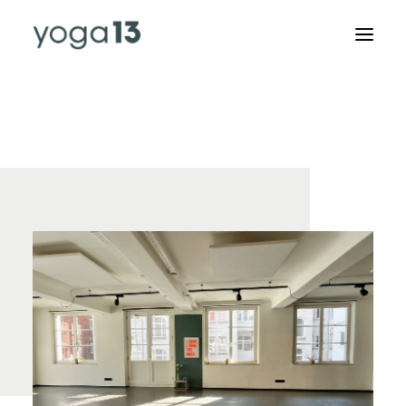
KURSPLAN
SPECIALS & RETREATS
ABOUT US
AUSBILDUNGEN
RAUMVERMIETUNG
STUDIO
KONTAKT