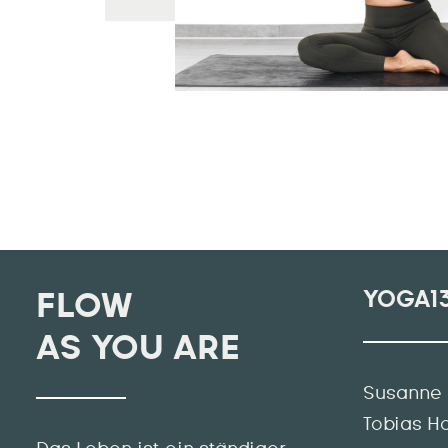
YOGA1
FLOW
AS YOU ARE
Susanne 
Tobias H