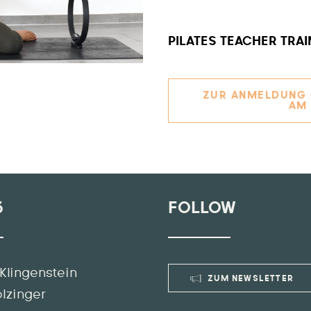
PILATES TEACHER TRAINI
ZUR ANMELDUNG O
AM 
3
FOLLOW
Klingenstein
ZUM NEWSLETTER
olzinger