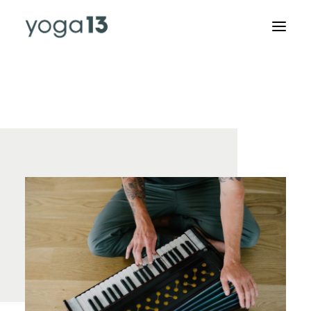
KURSPLAN
SPECIALS & RETREATS
ABOUT US
AUSBILDUNGEN
RAUMVERMIETUNG
STUDIO
KONTAKT