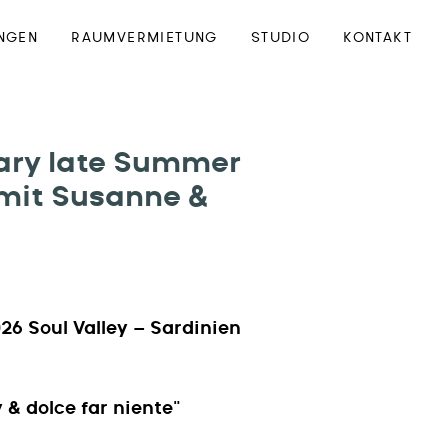
NGEN
RAUMVERMIETUNG
STUDIO
KONTAKT
sary late Summer
 mit Susanne &
026 Soul Valley – Sardinien
 & dolce far niente“