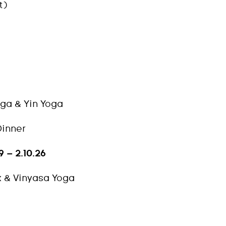
t)
oga & Yin Yoga
Dinner
 – 2.10.26
k & Vinyasa Yoga