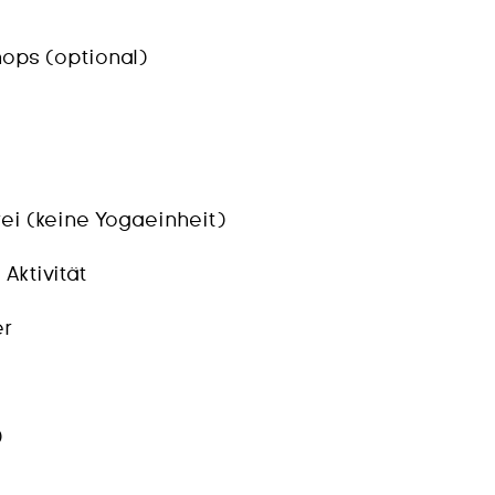
hops (optional)
ei (keine Yogaeinheit)
Aktivität
er
)