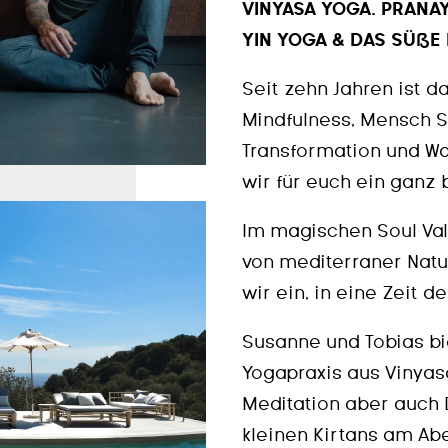
VINYASA YOGA. PRANA
YIN YOGA & DAS SÜßE
Seit zehn Jahren ist d
Mindfulness, Mensch S
Transformation und W
wir für euch ein ganz 
Im magischen Soul Va
von mediterraner Natur
wir ein, in eine Zeit 
Susanne und Tobias bie
Yogapraxis aus Vinyas
Meditation aber auch
kleinen Kirtans am Aben