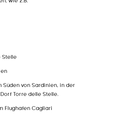
n, wie z.B.
 Stelle
ien
im Süden von Sardinien, in der
orf Torre delle Stelle.
m Flughafen Cagliari
.