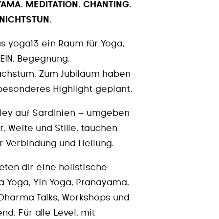
YAMA. MEDITATION. CHANTING.
 NICHTSTUN.
as yoga13 ein Raum für Yoga,
EIN, Begegnung,
achstum. Zum Jubiläum haben
besonderes Highlight geplant.
lley auf Sardinien – umgeben
, Weite und Stille, tauchen
der Verbindung und Heilung.
ten dir eine holistische
a Yoga, Yin Yoga, Pranayama,
 Dharma Talks, Workshops und
d. Für alle Level, mit