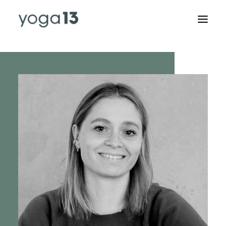
KURSPLAN
SPECIALS & RETREATS
ABOUT US
AUSBILDUNGEN
RAUMVERMIETUNG
STUDIO
KONTAKT